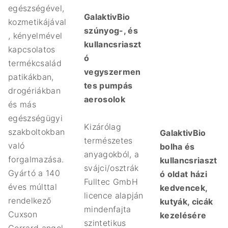
egészségével,
GalaktivBio
kozmetikájával
szúnyog-, és
, kényelmével
kullancsriaszt
kapcsolatos
ó
termékcsalád
vegyszermen
patikákban,
tes pumpás
drogériákban
aerosolok
és más
egészségügyi
Kizárólag
szakboltokban
GalaktivBio
természetes
való
bolha és
anyagokból, a
forgalmazása.
kullancsriaszt
svájci/osztrák
Gyártó a 140
ó oldat házi
Fulltec GmbH
éves múlttal
kedvencek,
licence alapján
rendelkező
kutyák, cicák
mindenfajta
Cuxson
kezelésére
szintetikus