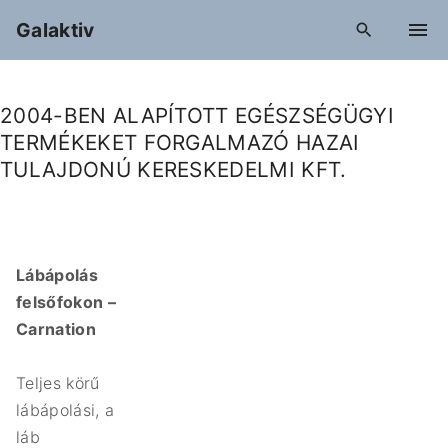
S
Galaktiv
k
i
p
2004-BEN ALAPÍTOTT EGÉSZSÉGÜGYI
t
TERMÉKEKET FORGALMAZÓ HAZAI
o
TULAJDONÚ KERESKEDELMI KFT.
c
o
n
t
Lábápolás
e
felsőfokon –
n
Carnation
t
Teljes körű
lábápolási, a
láb