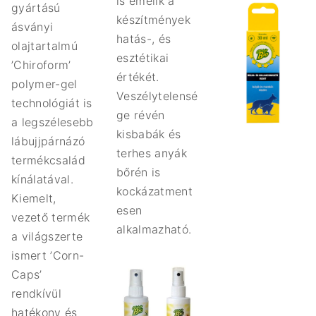
is emelik a
gyártású
készítmények
ásványi
hatás-, és
olajtartalmú
esztétikai
’Chiroform’
értékét.
polymer-gel
Veszélytelensé
technológiát is
ge révén
a legszélesebb
kisbabák és
lábujjpárnázó
terhes anyák
termékcsalád
bőrén is
kínálatával.
kockázatment
Kiemelt,
esen
vezető termék
alkalmazható.
a világszerte
ismert ’Corn-
Caps’
rendkívül
hatékony és